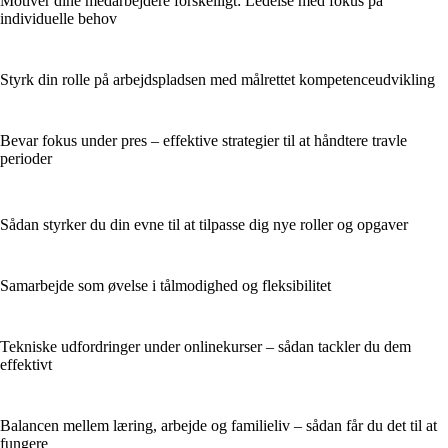
Motivér dine medarbejdere forskelligt: Ledelse med fokus på
individuelle behov
Styrk din rolle på arbejdspladsen med målrettet kompetenceudvikling
Bevar fokus under pres – effektive strategier til at håndtere travle
perioder
Sådan styrker du din evne til at tilpasse dig nye roller og opgaver
Samarbejde som øvelse i tålmodighed og fleksibilitet
Tekniske udfordringer under onlinekurser – sådan tackler du dem
effektivt
Balancen mellem læring, arbejde og familieliv – sådan får du det til at
fungere