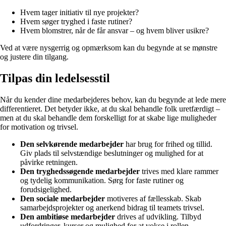
Hvem tager initiativ til nye projekter?
Hvem søger tryghed i faste rutiner?
Hvem blomstrer, når de får ansvar – og hvem bliver usikre?
Ved at være nysgerrig og opmærksom kan du begynde at se mønstre
og justere din tilgang.
Tilpas din ledelsesstil
Når du kender dine medarbejderes behov, kan du begynde at lede mere
differentieret. Det betyder ikke, at du skal behandle folk uretfærdigt –
men at du skal behandle dem forskelligt for at skabe lige muligheder
for motivation og trivsel.
Den selvkørende medarbejder
har brug for frihed og tillid.
Giv plads til selvstændige beslutninger og mulighed for at
påvirke retningen.
Den tryghedssøgende medarbejder
trives med klare rammer
og tydelig kommunikation. Sørg for faste rutiner og
forudsigelighed.
Den sociale medarbejder
motiveres af fællesskab. Skab
samarbejdsprojekter og anerkend bidrag til teamets trivsel.
Den ambitiøse medarbejder
drives af udvikling. Tilbyd
udfordringer, kurser og mulighed for at vokse i rollen.