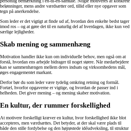
personlig bemærkning i en-til-en-samtale. Nogle motiveres af konkrete
belønninger, mens andre værdsætter ord, tillid eller nye opgaver som
tegn på anerkendelse.
Som leder er det vigtigt at finde ud af, hvordan den enkelte bedst tager
imod ros – og at gøre det til en naturlig del af hverdagen, ikke kun ved
særlige lejligheder.
Skab mening og sammenhæng
Motivation handler ikke kun om individuelle behov, men også om at
forstå, hvordan ens arbejde bidrager til noget større. Når medarbejdere
kan se sammenhængen mellem deres indsats og virksomhedens mål,
øges engagementet markant.
Derfor bør du som leder være tydelig omkring retning og formål.
Fortæl, hvorfor opgaverne er vigtige, og hvordan de passer ind i
helheden. Det giver mening – og mening skaber motivation.
En kultur, der rummer forskellighed
At motivere forskelligt kræver en kultur, hvor forskellighed ikke blot
accepteres, men værdsættes. Det betyder, at der skal være plads til
både den stille fordybelse og den højrøstede idéudveksling, til struktur