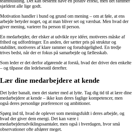
teambuilding. Det kan bestemt have en positiv effekt, men det rammer
sjældent alle lige godt.
Motivation handler i bund og grund om mening – om at føle, at ens
arbejde betyder noget, og at man bliver set og værdsat. Men hvad der
giver mening, varierer fra person til person.
En medarbejder, der elsker at udvikle nye idéer, motiveres måske af
frihed og udfordringer. En anden, der sætter pris på struktur og
stabilitet, motiveres af klare rammer og forudsigelighed. En tredje
trives bedst, når der er fokus på samarbejde og fællesskab.
Som leder er det derfor afgørende at forstå, hvad der driver den enkelte
– og tilpasse din ledelsesstil derefter.
Lær dine medarbejdere at kende
Det lyder banalt, men det starter med at lytte. Tag dig tid til at lære dine
medarbejdere at kende – ikke kun deres faglige kompetencer, men
også deres personlige præferencer og ambitioner.
Spørg ind til, hvad de oplever som meningsfuldt i deres arbejde, og
hvad der giver dem energi. Det kan være i
medarbejderudviklingssamtaler, men også i hverdagen, hvor små
observationer ofte afslører meget.