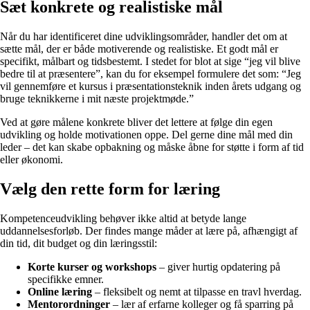
Sæt konkrete og realistiske mål
Når du har identificeret dine udviklingsområder, handler det om at
sætte mål, der er både motiverende og realistiske. Et godt mål er
specifikt, målbart og tidsbestemt. I stedet for blot at sige “jeg vil blive
bedre til at præsentere”, kan du for eksempel formulere det som: “Jeg
vil gennemføre et kursus i præsentationsteknik inden årets udgang og
bruge teknikkerne i mit næste projektmøde.”
Ved at gøre målene konkrete bliver det lettere at følge din egen
udvikling og holde motivationen oppe. Del gerne dine mål med din
leder – det kan skabe opbakning og måske åbne for støtte i form af tid
eller økonomi.
Vælg den rette form for læring
Kompetenceudvikling behøver ikke altid at betyde lange
uddannelsesforløb. Der findes mange måder at lære på, afhængigt af
din tid, dit budget og din læringsstil:
Korte kurser og workshops
– giver hurtig opdatering på
specifikke emner.
Online læring
– fleksibelt og nemt at tilpasse en travl hverdag.
Mentorordninger
– lær af erfarne kolleger og få sparring på