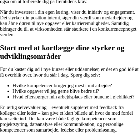
også om at forberede dig på fremtidens krav.
Når du investerer i din egen læring, viser du initiativ og engagement.
Det styrker din position internt, øger din værdi som medarbejder og
kan åbne døren til nye opgaver eller karrieremuligheder. Samtidig
bidrager du til, at virksomheden står stærkere i en konkurrencepræget
verden.
Start med at kortlægge dine styrker og
udviklingsområder
Før du kaster dig ud i nye kurser eller uddannelser, er det en god idé at
få overblik over, hvor du står i dag. Spørg dig selv:
Hvilke kompetencer bruger jeg mest i mit arbejde?
Hvilke opgaver vil jeg gerne blive bedre til?
Hvad efterspørger min arbejdsplads eller branche i øjeblikket?
En ærlig selvevaluering – eventuelt suppleret med feedback fra
kolleger eller leder – kan give et klart billede af, hvor du med fordel
kan sætte ind. Det kan være både faglige kompetencer som
projektstyring, dataanalyse eller kommunikation, og personlige
kompetencer som samarbejde, ledelse eller problemløsning.