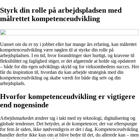
Styrk din rolle på arbejdspladsen med
målrettet kompetenceudvikling
Uanset om du er ny i jobbet eller har mange års erfaring, kan målrettet
kompetenceudvikling være nøglen til at styrke din rolle på
arbejdspladsen. I en tid, hvor forandringer sker hurtigt, og kravene til
fleksibilitet og faglighed stiger, er det afgørende at holde sig opdateret
– både for din egen udviklings skyld og for virksomhedens succes. Her
får du inspiration til, hvordan du kan arbejde strategisk med din
kompetenceudvikling og skabe værdi for både dig selv og din
arbejdsplads.
Hvorfor kompetenceudvikling er vigtigere
end nogensinde
Arbejdsmarkedet ændrer sig i takt med ny teknologi, digitalisering og
globale tendenser. Det betyder, at de kompetencer, der var efterspurgte
for fem år siden, ikke nødvendigvis er det i dag. Kompetenceudvikling
handler derfor ikke kun om at blive bedre til det, du allerede kan – men