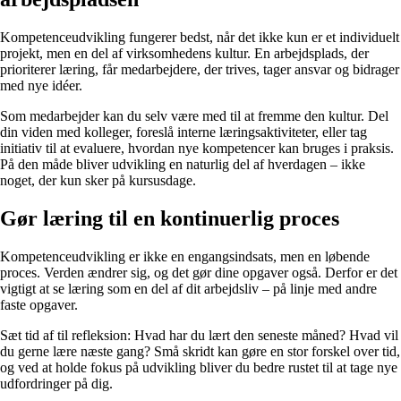
Kompetenceudvikling fungerer bedst, når det ikke kun er et individuelt
projekt, men en del af virksomhedens kultur. En arbejdsplads, der
prioriterer læring, får medarbejdere, der trives, tager ansvar og bidrager
med nye idéer.
Som medarbejder kan du selv være med til at fremme den kultur. Del
din viden med kolleger, foreslå interne læringsaktiviteter, eller tag
initiativ til at evaluere, hvordan nye kompetencer kan bruges i praksis.
På den måde bliver udvikling en naturlig del af hverdagen – ikke
noget, der kun sker på kursusdage.
Gør læring til en kontinuerlig proces
Kompetenceudvikling er ikke en engangsindsats, men en løbende
proces. Verden ændrer sig, og det gør dine opgaver også. Derfor er det
vigtigt at se læring som en del af dit arbejdsliv – på linje med andre
faste opgaver.
Sæt tid af til refleksion: Hvad har du lært den seneste måned? Hvad vil
du gerne lære næste gang? Små skridt kan gøre en stor forskel over tid,
og ved at holde fokus på udvikling bliver du bedre rustet til at tage nye
udfordringer på dig.