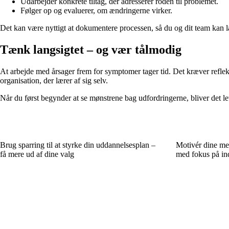
Udarbejder konkrete tiltag, der adresserer roden til problemet.
Følger op og evaluerer, om ændringerne virker.
Det kan være nyttigt at dokumentere processen, så du og dit team kan 
Tænk langsigtet – og vær tålmodig
At arbejde med årsager frem for symptomer tager tid. Det kræver refleks
organisation, der lærer af sig selv.
Når du først begynder at se mønstrene bag udfordringerne, bliver det lett
Brug sparring til at styrke din uddannelsesplan –
Motivér dine med
få mere ud af dine valg
med fokus på in