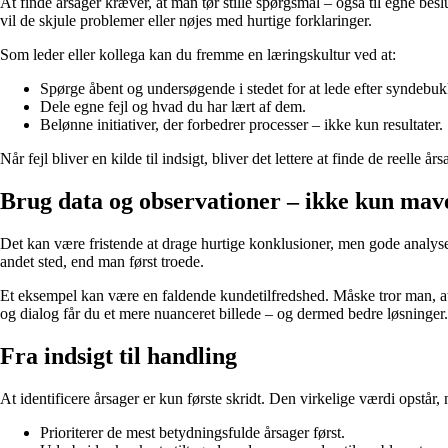
At finde årsager kræver, at man tør stille spørgsmål – også til egne be
vil de skjule problemer eller nøjes med hurtige forklaringer.
Som leder eller kollega kan du fremme en læringskultur ved at:
Spørge åbent og undersøgende i stedet for at lede efter syndebuk
Dele egne fejl og hvad du har lært af dem.
Belønne initiativer, der forbedrer processer – ikke kun resultater.
Når fejl bliver en kilde til indsigt, bliver det lettere at finde de reelle 
Brug data og observationer – ikke kun ma
Det kan være fristende at drage hurtige konklusioner, men gode analyser
andet sted, end man først troede.
Et eksempel kan være en faldende kundetilfredshed. Måske tror man, at d
og dialog får du et mere nuanceret billede – og dermed bedre løsninger.
Fra indsigt til handling
At identificere årsager er kun første skridt. Den virkelige værdi opstår, 
Prioriterer de mest betydningsfulde årsager først.