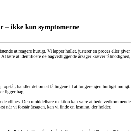
er – ikke kun symptomerne
ristende at reagere hurtigt. Vi lapper hullet, justerer en proces eller giv
 At lære at identificere de bagvedliggende årsager kræver tålmodighed, n
jl opstår, handler det om at få tingene til at fungere igen hurtigst mulig
der ligger bag.
der deadlines. Den umiddelbare reaktion kan være at bede vedkommend
st når vi forstår årsagen, kan vi finde en løsning, der holder.