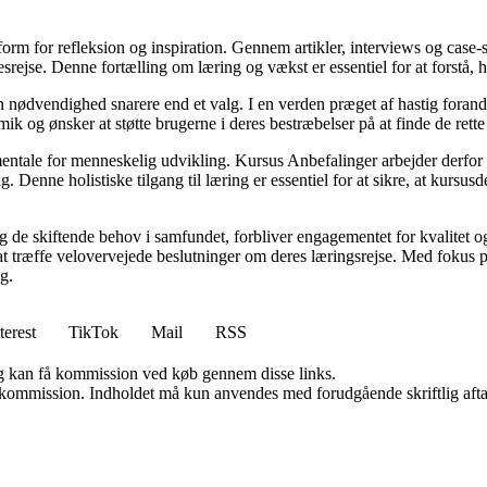
rm for refleksion og inspiration. Gennem artikler, interviews og case-stu
srejse. Denne fortælling om læring og vækst er essentiel for at forstå, 
 en nødvendighed snarere end et valg. I en verden præget af hastig foran
k og ønsker at støtte brugerne i deres bestræbelser på at finde de rette
mentale for menneskelig udvikling. Kursus Anbefalinger arbejder derfor m
enne holistiske tilgang til læring er essentiel for at sikre, at kursusd
ig de skiftende behov i samfundet, forbliver engagementet for kvalitet o
r at træffe velovervejede beslutninger om deres læringsrejse. Med foku
g.
terest
TikTok
Mail
RSS
, og kan få kommission ved køb gennem disse links.
få kommission. Indholdet må kun anvendes med forudgående skriftlig afta