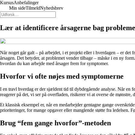
Kursus
Anbefalinger
Min side
Tilmeld
Nyhedsbrev
Lær at identificere årsagerne bag problem
Når noget går galt – på arbejdet, i et projekt eller i hverdagen – er det f
årsagen. Det betyder, at problemet vender tilbage – måske i en ny form.
hvordan du kan arbejde med årsager frem for symptomer.
Hvorfor vi ofte nøjes med symptomerne
I en travl hverdag er der sjældent tid til dybdegående analyse. Når en fe
reagerer på det, vi ser på overfladen, risikerer vi at overse de mønstre, 
Et klassisk eksempel er, når en medarbejder gentagne gange overskri
prioriteringer, for mange opgaver eller manglende støtte fra ledelsen. Før
Brug “fem gange hvorfor”-metoden