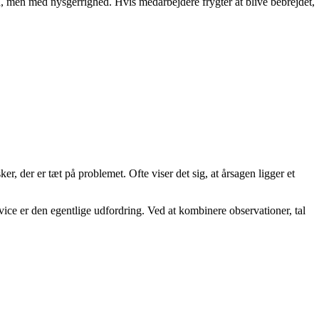
yld, men med nysgerrighed. Hvis medarbejdere frygter at blive bebrejdet,
, der er tæt på problemet. Ofte viser det sig, at årsagen ligger et
ice er den egentlige udfordring. Ved at kombinere observationer, tal