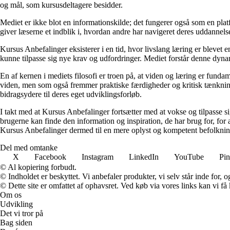
og mål, som kursusdeltagere besidder.
Mediet er ikke blot en informationskilde; det fungerer også som en platfo
giver læserne et indblik i, hvordan andre har navigeret deres uddannelse
Kursus Anbefalinger eksisterer i en tid, hvor livslang læring er blevet
kunne tilpasse sig nye krav og udfordringer. Mediet forstår denne dynami
En af kernen i mediets filosofi er troen på, at viden og læring er funda
viden, men som også fremmer praktiske færdigheder og kritisk tænkning. D
bidragsydere til deres eget udviklingsforløb.
I takt med at Kursus Anbefalinger fortsætter med at vokse og tilpasse s
brugerne kan finde den information og inspiration, de har brug for, fo
Kursus Anbefalinger dermed til en mere oplyst og kompetent befolknin
Del med omtanke
X
Facebook
Instagram
LinkedIn
YouTube
Pin
© Al kopiering forbudt.
© Indholdet er beskyttet. Vi anbefaler produkter, vi selv står inde for
© Dette site er omfattet af ophavsret. Ved køb via vores links kan vi 
Om os
Udvikling
Det vi tror på
Bag siden