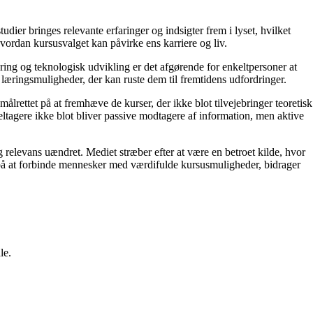
dier bringes relevante erfaringer og indsigter frem i lyset, hvilket
hvordan kursusvalget kan påvirke ens karriere og liv.
dring og teknologisk udvikling er det afgørende for enkeltpersoner at
 læringsmuligheder, der kan ruste dem til fremtidens udfordringer.
ålrettet på at fremhæve de kurser, der ikke blot tilvejebringer teoretisk
eltagere ikke blot bliver passive modtagere af information, men aktive
g relevans uændret. Mediet stræber efter at være en betroet kilde, hvor
s på at forbinde mennesker med værdifulde kursusmuligheder, bidrager
le.