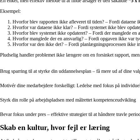
En enkel, men effektiv metode til at finde årsager er den såkaldte
“5 x 
Eksempel:
Hvorfor blev rapporten ikke afleveret til tiden? – Fordi dataene ik
Hvorfor var dataene ikke klar? – Fordi systemet ikke blev opdater
Hvorfor blev systemet ikke opdateret? – Fordi der manglede en a
Hvorfor manglede der en ansvarlig? – Fordi opgaven ikke var tyde
Hvorfor var den ikke det? – Fordi planlægningsprocessen ikke in
Pludselig handler problemet ikke længere om en forsinket rapport, men 
Brug sparring til at styrke din uddannelsesplan – få mere ud af dine val
Motivér dine medarbejdere forskelligt: Ledelse med fokus på individue
Styrk din rolle på arbejdspladsen med målrettet kompetenceudvikling
Bevar fokus under pres – effektive strategier til at håndtere travle perio
Skab en kultur, hvor fejl er læring