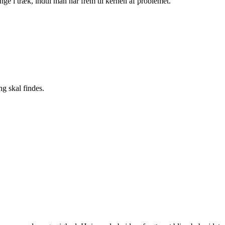
nge i træk, indtil man når frem til kernen af problemet.
g skal findes.