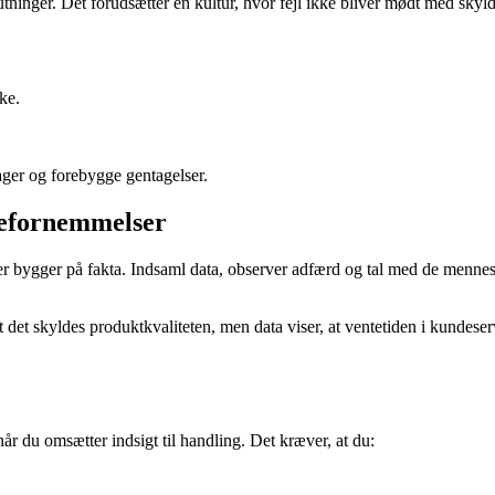
slutninger. Det forudsætter en kultur, hvor fejl ikke bliver mødt med sk
ke.
årsager og forebygge gentagelser.
vefornemmelser
 bygger på fakta. Indsaml data, observer adfærd og tal med de mennesker
et skyldes produktkvaliteten, men data viser, at ventetiden i kundeserv
når du omsætter indsigt til handling. Det kræver, at du: