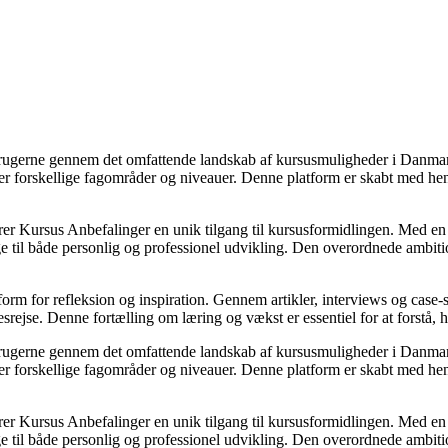
e brugerne gennem det omfattende landskab af kursusmuligheder i Danma
er forskellige fagområder og niveauer. Denne platform er skabt med henb
 Kursus Anbefalinger en unik tilgang til kursusformidlingen. Med en g
ge til både personlig og professionel udvikling. Den overordnede ambitio
rm for refleksion og inspiration. Gennem artikler, interviews og case-stu
srejse. Denne fortælling om læring og vækst er essentiel for at forstå, 
e brugerne gennem det omfattende landskab af kursusmuligheder i Danma
er forskellige fagområder og niveauer. Denne platform er skabt med henb
 Kursus Anbefalinger en unik tilgang til kursusformidlingen. Med en g
ge til både personlig og professionel udvikling. Den overordnede ambitio