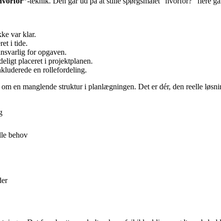
hvorfor”
-teknik. Den går ud på at stille spørgsmålet “hvorfor?” flere ga
ke var klar.
et i tide.
nsvarlig for opgaven.
ligt placeret i projektplanen.
kluderede en rollefordeling.
om en manglende struktur i planlægningen. Det er dér, den reelle løsnin
g
lle behov
der